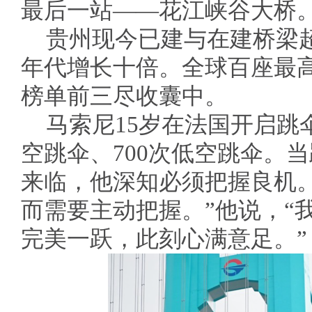
最后一站——花江峡谷大桥
贵州现今已建与在建桥梁超过
年代增长十倍。全球百座最
榜单前三尽收囊中。
马索尼15岁在法国开启跳伞
空跳伞、700次低空跳伞。
来临，他深知必须把握良机
而需要主动把握。”他说，“
完美一跃，此刻心满意足。”