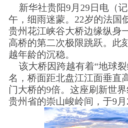
新华社贵阳9月29日电（
午，细雨迷蒙。22岁的法国
贵州花江峡谷大桥边缘纵身
高桥的第二次极限跳跃。此
越年龄的沉稳。
该大桥因跨越有着“地球裂
名，桥面距北盘江江面垂直高
门大桥的9倍。这座刷新世
贵州省的崇山峻岭间，于9月