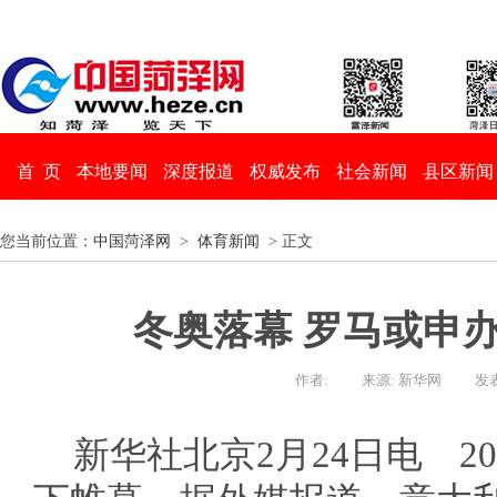
首 页
本地要闻
深度报道
权威发布
社会新闻
县区新闻
您当前位置：
中国菏泽网
>
体育新闻
> 正文
冬奥落幕 罗马或申办
作者:
来源: 新华网
发表
新华社北京2月24日电 2