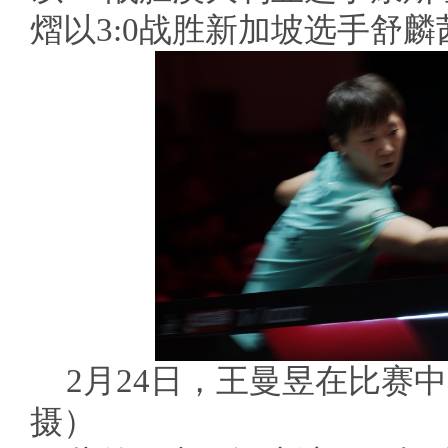
熠以3:0战胜新加坡选手舒麟
2月24日，王曼昱在比赛
摄）