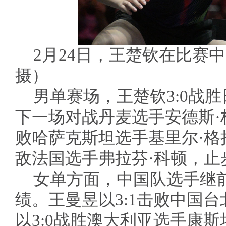
2月24日，王楚钦在比赛
摄）
男单赛场，王楚钦3:0战
下一场对战丹麦选手安德斯·
败哈萨克斯坦选手基里尔·格
敌法国选手弗拉芬·科顿，止
女单方面，中国队选手继
绩。王曼昱以3:1击败中国
以3:0战胜澳大利亚选手康