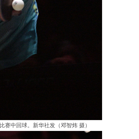
比赛中回球。新华社发（邓智炜 摄）