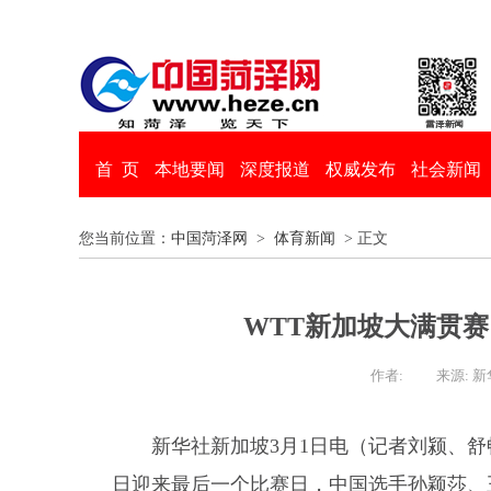
首 页
本地要闻
深度报道
权威发布
社会新闻
您当前位置：
中国菏泽网
>
体育新闻
> 正文
WTT新加坡大满贯
作者:
来源: 
新华社新加坡3月1日电（记者刘颍、舒
日迎来最后一个比赛日，中国选手孙颖莎、