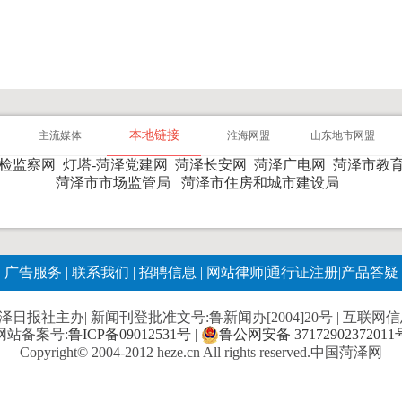
本地链接
主流媒体
淮海网盟
山东地市网盟
纪检监察网
灯塔-菏泽党建网
菏泽长安网
菏泽广电网
菏泽市教
菏泽市市场监管局
菏泽市住房和城市建设局
广告服务
|
联系我们
|
招聘信息
|
网站律师
|
通行证注册
|
产品答疑
报社主办| 新闻刊登批准文号:鲁新闻办[2004]20号 | 互联网信息服
网站备案号:
鲁ICP备09012531号
|
鲁公网安备 37172902372011
Copyright© 2004-2012 heze.cn All rights reserved.中国菏泽网