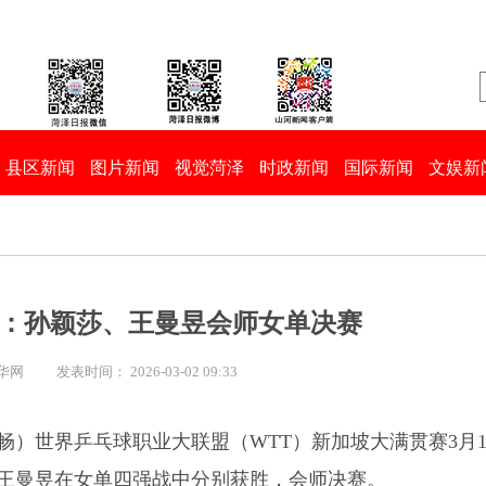
县区新闻
图片新闻
视觉菏泽
时政新闻
国际新闻
文娱新
赛：孙颖莎、王曼昱会师女单决赛
新华网
发表时间： 2026-03-02 09:33
畅）世界乒乓球职业大联盟（WTT）新加坡大满贯赛3月
王曼昱在女单四强战中分别获胜，会师决赛。