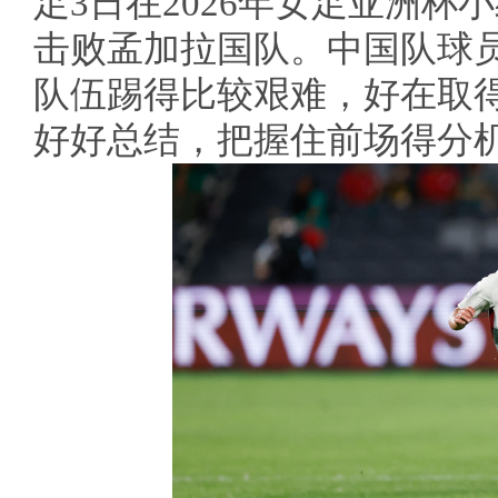
足3日在2026年女足亚洲杯小
击败孟加拉国队。中国队球
队伍踢得比较艰难，好在取
好好总结，把握住前场得分