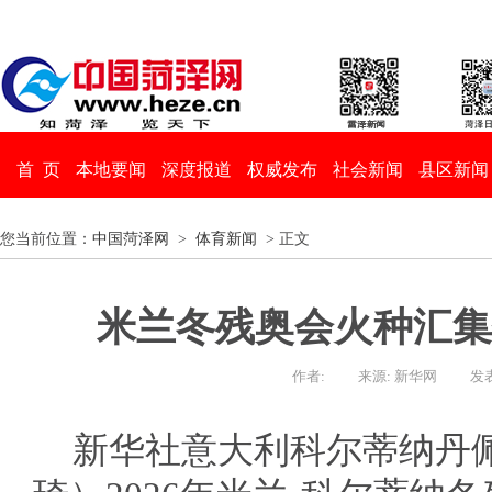
首 页
本地要闻
深度报道
权威发布
社会新闻
县区新闻
您当前位置：
中国菏泽网
>
体育新闻
> 正文
米兰冬残奥会火种汇集
作者:
来源: 新华网
发表
新华社意大利科尔蒂纳丹佩