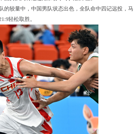
队的较量中，中国男队状态出色，全队命中四记远投，马
1:9轻松取胜。