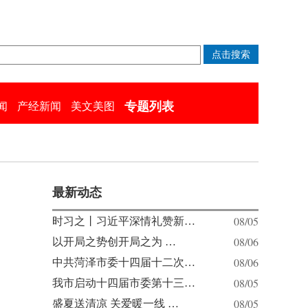
专题列表
闻
产经新闻
美文美图
最新动态
08/05
时习之丨习近平深情礼赞新…
08/06
以开局之势创开局之为 …
08/06
中共菏泽市委十四届十二次…
08/05
我市启动十四届市委第十三…
08/05
盛夏送清凉 关爱暖一线 …