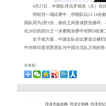
4月27日，中国队球员罗旭东（左）在
同组另一场比赛中，伊朗队以21:14
国队同为2胜1负，彼此之间形成胜负循环
在28日的四分之一决赛附加赛中对阵D组第
女子组方面，中国女队在比赛首日横扫
中对阵印度尼西亚队与中国台北队之间的胜
分享到：
菏泽市政府网
菏泽文明网
菏泽市