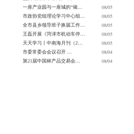
08/05
一座产业园与一座城的“储…
08/05
市政协党组理论学习中心组…
08/05
全市县乡领导班子换届工作…
08/05
王磊开展《菏泽市机动车停…
08/05
天天学习丨中南海月刊（2…
08/04
市委常委会会议召开 …
08/04
第21届中国林产品交易会…