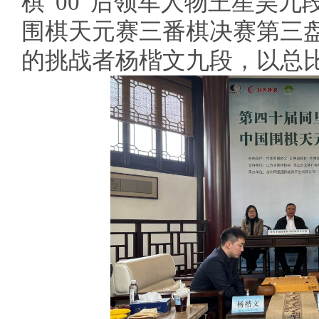
棋“00”后领军人物王星昊九
围棋天元赛三番棋决赛第三盘
的挑战者杨楷文九段，以总比