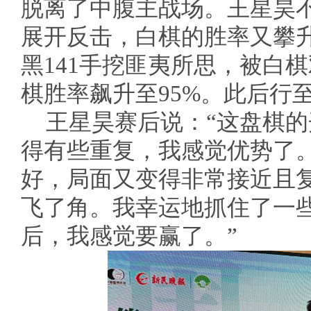
脱离了中腹主战场。王星昊
展开反击，白棋的胜率又攀升
黑141手挖匪夷所思，被白
棋胜率飙升至95%。此后行至
王星昊赛后说：“这盘棋
得有些重复，我感觉优势了
好，局面又变得非常接近且
飞了角。我幸运地抓住了一
后，我感觉要赢了。”