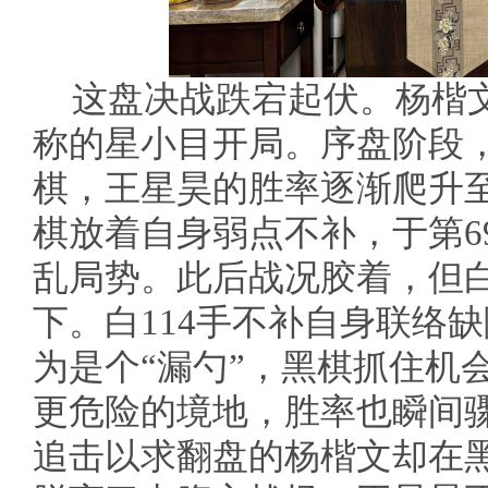
这盘决战跌宕起伏。杨楷
称的星小目开局。序盘阶段
棋，王星昊的胜率逐渐爬升至
棋放着自身弱点不补，于第6
乱局势。此后战况胶着，但白
下。白114手不补自身联络
为是个“漏勺”，黑棋抓住机
更危险的境地，胜率也瞬间骤
追击以求翻盘的杨楷文却在黑