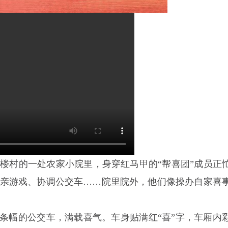
轩楼村的一处农家小院里，身穿红马甲的“帮喜团”成员正
亲游戏、协调公交车……院里院外，他们像操办自家喜
红条幅的公交车，满载喜气。车身贴满红“喜”字，车厢内