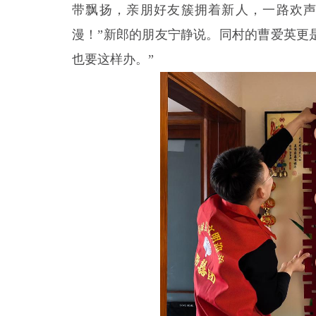
带飘扬，亲朋好友簇拥着新人，一路欢声
漫！”新郎的朋友宁静说。同村的曹爱英更
也要这样办。”