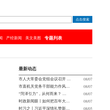
专题列表
闻
产经新闻
美文美图
最新动态
08/07
市人大常委会党组会议召开 …
08/07
市直机关党务干部能力作风…
08/07
“菏泽引力”，从何而来？ …
08/07
时政新闻眼丨如何把百年大…
08/05
时习之丨习近平深情礼赞新…