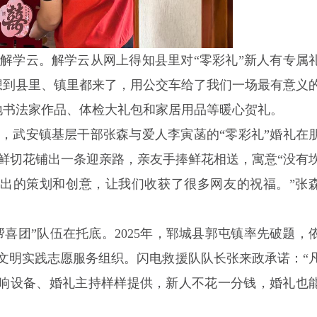
解学云。解学云从网上得知县里对“零彩礼”新人有专属
想到县里、镇里都来了，用公交车给了我们一场最有意义
地书法家作品、体检大礼包和家居用品等暖心贺礼。
，武安镇基层干部张森与爱人李寅菡的“零彩礼”婚礼在
鲜切花铺出一条迎亲路，亲友手捧鲜花相送，寓意“没有
’给出的策划和创意，让我们收获了很多网友的祝福。”张
帮喜团”队伍在托底。2025年，郓城县郭屯镇率先破题，
”文明实践志愿服务组织。闪电救援队队长张来政承诺：“
音响设备、婚礼主持样样提供，新人不花一分钱，婚礼也