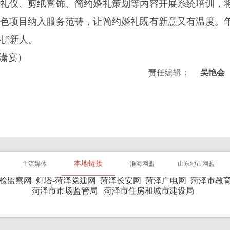
礼仪、剪纸喜饰、简约婚礼策划等内容开展系统培训，
色项目纳入服务范畴，让简约婚礼既有新意又有温度。
礼”新人。
李潇宴）
责任编辑：
吴艳会
本地链接
主流媒体
淮海网盟
山东地市网盟
纪检监察网
灯塔-菏泽党建网
菏泽长安网
菏泽广电网
菏泽市教
菏泽市市场监管局
菏泽市住房和城市建设局