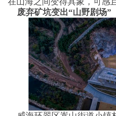
在山海之间变得具象，可感
废弃矿坑变出“山野剧场”
威海环翠区嵩山街道小镇