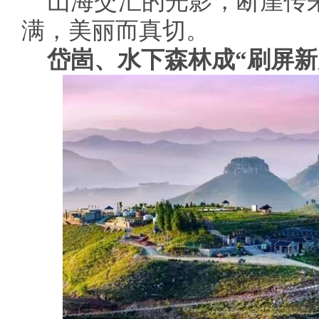
山海交汇的光影，断崖传
满，美丽而真切。
岱崮、水下森林成“刷屏新