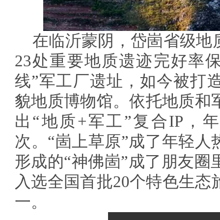
在临沂蒙阴，岱崮省级地质
23处重要地质遗迹完好率保
线”军工厂遗址，如今被打
貌地质博物馆。依托地质和
出“地质+军工”复合IP，
次。“崮上草原”成了年轻人
形成的“神佛崮”成了朋友圈
入选全国首批20个特色生态
一。