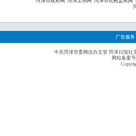
菏泽市政府网
菏泽文明网
菏泽市纪检监察网
广告服务
中共菏泽市委网信办主管 菏泽日报社主办| 
网站备案号
Copyri