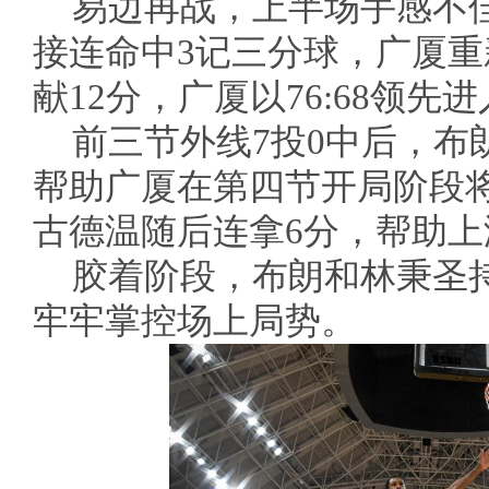
易边再战，上半场手感不
接连命中3记三分球，广厦
献12分，广厦以76:68领先
前三节外线7投0中后，布
帮助广厦在第四节开局阶段
古德温随后连拿6分，帮助
胶着阶段，布朗和林秉圣
牢牢掌控场上局势。