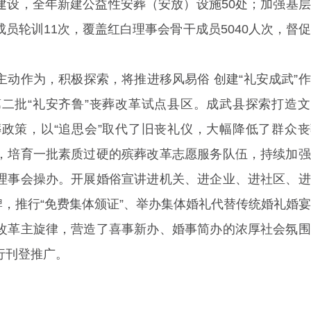
建设，全年新建公益性安葬（安放）设施50处；加强基
员轮训11次，覆盖红白理事会骨干成员5040人次，督
动作为，积极探索，将推进移风易俗 创建“礼安成武”
二批“礼安齐鲁”丧葬改革试点县区。成武县探索打造文
政策，以“追思会”取代了旧丧礼仪，大幅降低了群众丧
，培育一批素质过硬的殡葬改革志愿服务队伍，持续加强
理事会操办。开展婚俗宣讲进机关、进企业、进社区、进
务品牌，推行“免费集体颁证”、举办集体婚礼代替传统婚礼婚
改革主旋律，营造了喜事新办、婚事简办的浓厚社会氛围
行刊登推广。