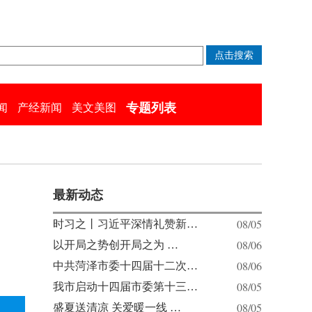
专题列表
闻
产经新闻
美文美图
最新动态
08/05
时习之丨习近平深情礼赞新…
08/06
以开局之势创开局之为 …
08/06
中共菏泽市委十四届十二次…
08/05
我市启动十四届市委第十三…
08/05
盛夏送清凉 关爱暖一线 …