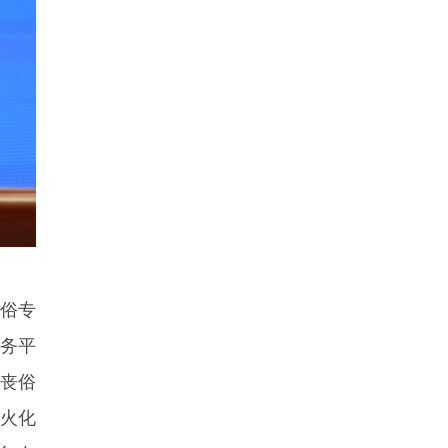
易俗专
务平
”丧俗
火化