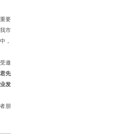
重要
我市
中，
，受邀
君先
业发
者朋