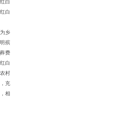
层红白
促红白
作为乡
明殡
葬费
红白
农村
宴，充
，相