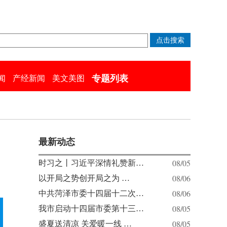
专题列表
闻
产经新闻
美文美图
最新动态
08/05
时习之丨习近平深情礼赞新…
08/06
以开局之势创开局之为 …
08/06
中共菏泽市委十四届十二次…
08/05
我市启动十四届市委第十三…
08/05
盛夏送清凉 关爱暖一线 …