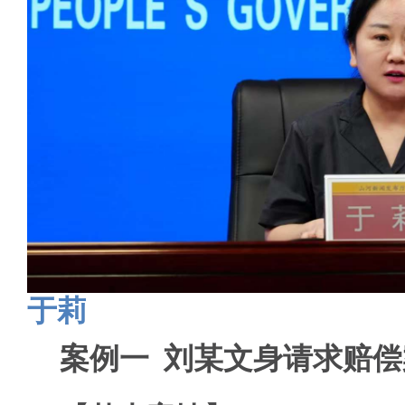
于莉
案例一 刘某文身请求赔偿