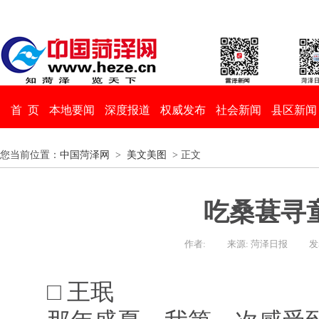
首 页
本地要闻
深度报道
权威发布
社会新闻
县区新闻
您当前位置：
中国菏泽网
>
美文美图
> 正文
吃桑葚寻
作者:
来源: 菏泽日报
发
□ 王珉