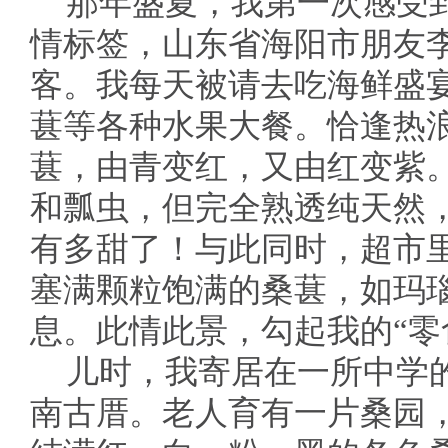
那年盛夏，我第一次感受到
情标签，山东省海阳市朋友
客。我每天被请去吃海鲜盛
葚等各种水果大餐。恰逢热
葚，由青变红，又由红变紫
和瓢虫，但完全熟透纯天然
有多甜了！与此同时，超市
塞满颗粒饱满的桑葚，如玛
息。此情此景，勾起我的“零
儿时，我寄居在一所中学
南古厝。老人育有一片桑园