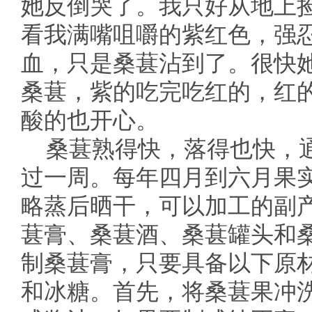
她反倒哭了。我只好从地上
看我满嘴咀嚼的紫红色，强
血，只是桑葚沾到了。很快
桑葚，紫的吃完吃红的，红
酸的也开心。
桑葚熟得快，落得也快，
过一周。每年四月到六月果
略蒸后晒干，可以加工的副
葚膏、桑葚酒、桑葚罐头和
制桑葚膏，只要具备以下原
和冰糖。首先，将桑葚果冲