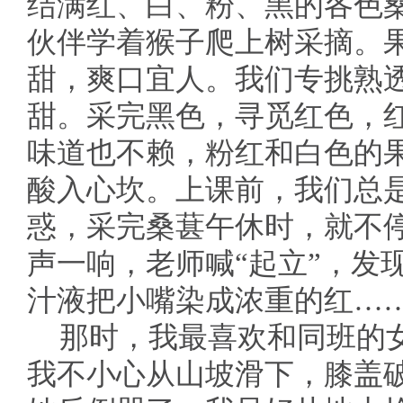
结满红、白、粉、黑的各色
伙伴学着猴子爬上树采摘。
甜，爽口宜人。我们专挑熟
甜。采完黑色，寻觅红色，
味道也不赖，粉红和白色的
酸入心坎。上课前，我们总是
惑，采完桑葚午休时，就不
声一响，老师喊“起立”，发
汁液把小嘴染成浓重的红…
那时，我最喜欢和同班的
我不小心从山坡滑下，膝盖