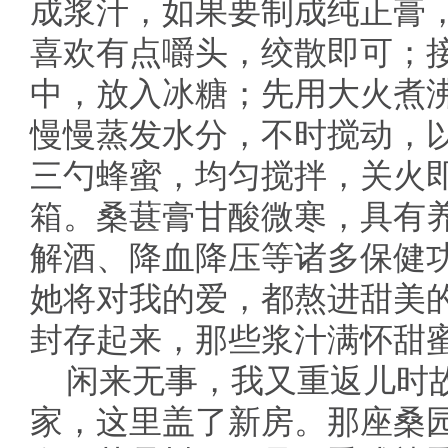
成浆汁，如果要制成纯正膏
喜欢有点嚼头，绞散即可；
中，放入冰糖；先用大火煮
慢慢蒸发水分，不时搅动，
三勺蜂蜜，均匀搅拌，关火
箱。桑葚膏甘酸微寒，具有
解酒、降血降压等诸多保健
她将对我的爱，都熬进甜美
封存起来，那些浆汁满怀甜
闲来无事，我又重返儿时
家，这里盖了新房。那座桑