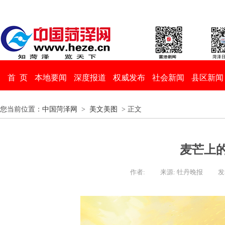
首 页
本地要闻
深度报道
权威发布
社会新闻
县区新闻
您当前位置：
中国菏泽网
>
美文美图
> 正文
麦芒上
作者:
来源: 牡丹晚报
发