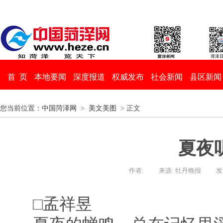
首 页
本地要闻
深度报道
权威发布
社会新闻
县区新闻
您当前位置：
中国菏泽网
>
美文美图
> 正文
夏夜
作者:
来源: 牡丹晚报
发
□孟祥昱