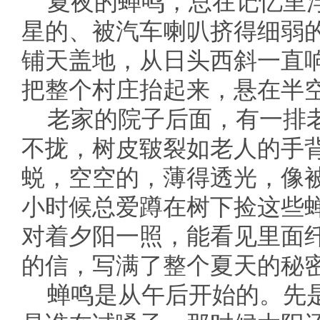
夏夜的蝉鸣，总在记忆里
星的、被汽车喇叭挤得细弱
铺天盖地，从日头西斜一直
把整个村庄抬起来，悬在半
老家的院子后面，有一排
不拢，树皮皲裂如老人的手
蜕，空空的，薄得透光，像
小时候总爱蹲在树下捡这些
对着夕阳一照，能看见里面
的信，写满了整个夏天的秘
蝉鸣是从午后开始的。先