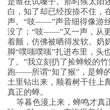
是谁在试嗓子。那时候太阳
白，知了却已经按捺不住，
声。“吱——”声音细得像游
没了；“吱——”又一声，从
着颤，仿佛被晒得发软。奶
脚“噗嗤噗嗤”扎进布里，头
了。”我立刻扔了捡蝉蜕的
跑——所谓“知了猴”，是蝉
土里钻出来，顺着树干往上
真正的蝉。
等暮色漫上来，蝉鸣才真