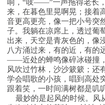
响，“吱——”一声拖得老长
来，在暮色里晃啊晃；接着高
音更高更亮，像一把小号突
子。我躺在凉席上，透过葡
出来，天空是青灰色的，像
八方涌过来，有的近，有的
——近处的蝉鸣像碎冰碰撞
风吹过竹林，沙沙簌簌；还
学会唱歌的小孩，唱到高处
跟着笑，一时间满树都是叽
最妙的是起风的时候。风