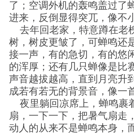
了；空调外机的轰鸣盖过了
进来，反倒显得突兀，像不
去年回老家，特意蹲在老
树，树皮更皱了，可蝉鸣还是
接一声，有的急切，有的悠闲
的浑厚；还有几只蝉像是比
声音越拔越高，直到月亮升
成若有若无的背景音，像一
夜里躺回凉席上，蝉鸣裹
扇，一下一下，把暑气扇走
动人的从来不是蝉鸣本身，