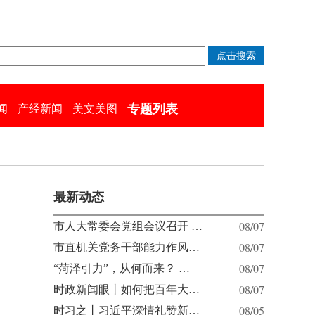
专题列表
闻
产经新闻
美文美图
最新动态
08/07
市人大常委会党组会议召开 …
08/07
市直机关党务干部能力作风…
08/07
“菏泽引力”，从何而来？ …
08/07
时政新闻眼丨如何把百年大…
08/05
时习之丨习近平深情礼赞新…