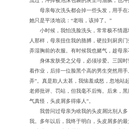
流过，冲掉被泡沫包裹的灰尘与油腻，也冲
母亲每次洗头都会掉一些头发，用手在
她只是平淡地说：“老啦，该掉了。”
小时候，我怕洗脸洗头，常常极不情愿
人那样，母亲扭住我的胳膊，硬拉到厨房门
弄湿胸前的衣服。有时候我也赌气，趁母亲
身体发肤受之父母，必须珍爱。三国时
着作业，后排一位脸黑个高的男生突然用手
弄”。真是欺人太甚，我恼羞成怒，忽地站
老师批评、罚站，但我毫不后悔。后来，黑
气真怪，头皮屑多得瘆人”。
我曾问过母亲为啥我的头皮屑比别人多
我。多年以后，我终于明白，头皮屑多的最