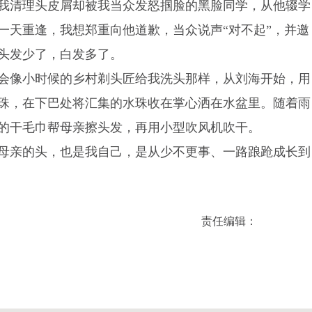
我清理头皮屑却被我当众发怒掴脸的黑脸同学，从他辍学
一天重逢，我想郑重向他道歉，当众说声“对不起”，并邀
头发少了，白发多了。
会像小时候的乡村剃头匠给我洗头那样，从刘海开始，用
珠，在下巴处将汇集的水珠收在掌心洒在水盆里。随着雨
的干毛巾帮母亲擦头发，再用小型吹风机吹干。
母亲的头，也是我自己，是从少不更事、一路踉跄成长到
责任编辑：