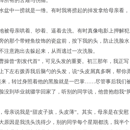
掉所有的苦难与伤痛。
水盆中一捞就是一绺。有时我将捞起的掉发拿给母亲看，
地被母亲哄着、吵着、逼着去洗。有时真像电影上押解犯
旁的那个带鲤鱼纹饰的瓷盆前，按下我的头，防止洗脸水
不注意跑出去躲起来，从而逃过一次洗脸。
曹操曾“割发代首”，可见头发的重要。初三那年，我正写
上下左右拨弄我后脑勺的头发，说“头皮屑真多啊，帮你
起来，转过身照着他的黑脸就是一巴掌……尽管事后我们
脸没到毕业就辍学回家了，听别的同学说，他曾抱怨我“
，母亲说我是“甜皮子孩，头皮薄”。其实，母亲是在安慰
大原因是我洗头洗得少，别的同学每个星期都洗，我半个