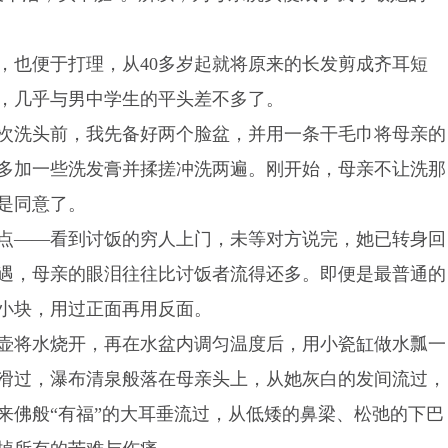
，也便于打理，从40多岁起就将原来的长发剪成齐耳短
后，几乎与男中学生的平头差不多了。
次洗头前，我先备好两个脸盆，并用一条干毛巾将母亲的
多加一些洗发膏并揉搓冲洗两遍。刚开始，母亲不让洗那
是同意了。
点——看到讨饭的穷人上门，未等对方说完，她已转身回
遇，母亲的眼泪往往比讨饭者流得还多。即便是最普通的
小块，用过正面再用反面。
壶将水烧开，再在水盆内调匀温度后，用小瓷缸做水瓢一
滑过，瀑布清泉般落在母亲头上，从她灰白的发间流过，
来佛般“有福”的大耳垂流过，从低矮的鼻梁、松弛的下巴