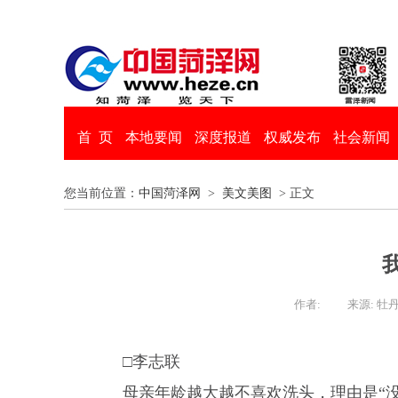
首 页
本地要闻
深度报道
权威发布
社会新闻
您当前位置：
中国菏泽网
>
美文美图
> 正文
作者:
来源: 牡
□李志联
母亲年龄越大越不喜欢洗头，理由是“