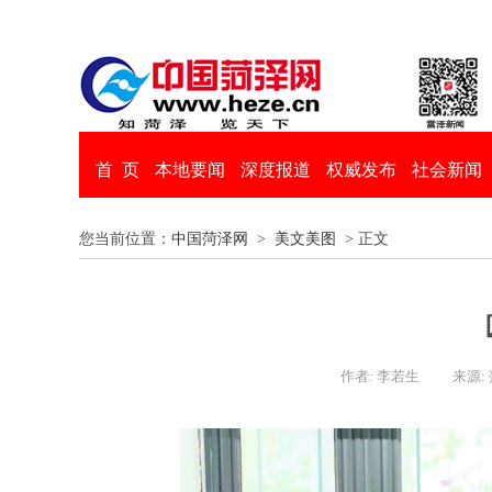
首 页
本地要闻
深度报道
权威发布
社会新闻
您当前位置：
中国菏泽网
>
美文美图
> 正文
作者: 李若生
来源: