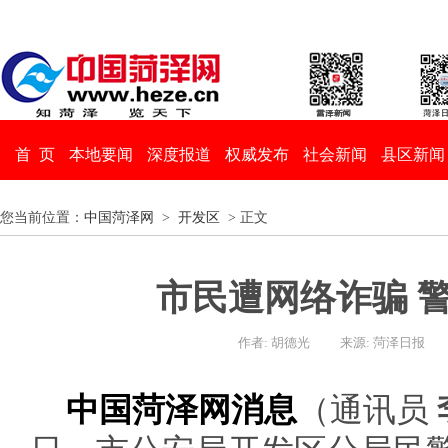
首 页
本地要闻
深度报道
权威发布
社会新闻
县区新闻
您当前位置：
中国菏泽网
>
开发区
> 正文
市民遭网络诈骗 警
作者: 胡德光
来源: 菏泽日报
中国菏泽网消息
（通讯员