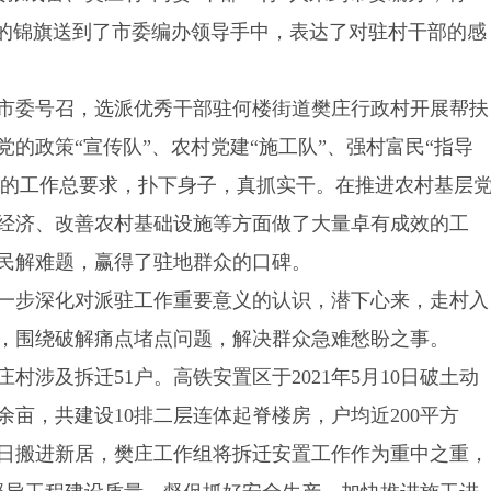
”的锦旗送到了市委编办领导手中，表达了对驻村干部的感
委、市委号召，选派优秀干部驻何楼街道樊庄行政村开展帮扶
的政策“宣传队”、农村党建“施工队”、强村富民“指导
队”的工作总要求，扑下身子，真抓实干。在推进农村基层
经济、改善农村基础设施等方面做了大量卓有成效的工
民解难题，赢得了驻地群众的口碑。
一步深化对派驻工作重要意义的认识，潜下心来，走村入
，围绕破解痛点堵点问题，解决群众急难愁盼之事。
庄村涉及拆迁51户。高铁安置区于2021年5月10日破土动
余亩，共建设10排二层连体起脊楼房，户均近200平方
早日搬进新居，樊庄工作组将拆迁安置工作作为重中之重，