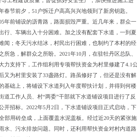
督导工程建设质量，督促抓好安全生产，加快推进施工进
2年春节前夕，51户拆迁户高高兴兴地领到了新房钥匙。
05年前铺设的沥青路，路面损毁严重。近几年来，群众一
出行、车辆出入十分困难。加之没有配套下水道，一到夏
难闻；冬天污水结冰，村民出行困难，也制约了本村的经
所急，解群众之所盼。2021年10月，在驻牡丹区总队、
大力支持下，工作组利用专项帮扶资金为村里修建了4.1
后又为村里安装了33盏路灯。路虽修好了，但还是没有解
的基础上，将铺设下水道列入年度帮扶计划，并得到何楼
街道工作人员、村“两委”干部就下水道铺设项目进行了反
开招标。2022年5月2日，下水道铺设项目正式启动，下
5米，全部用砖垒成，上面覆盖水泥盖板。经过近20天的紧张施
雨水、污水排放问题。同时，还利用帮扶资金对村内道路