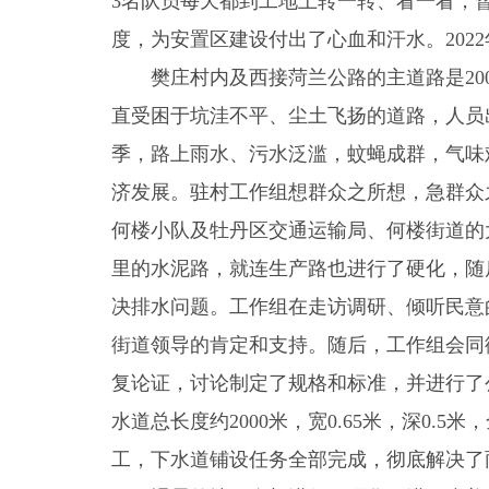
3名队员每天都到工地上转一转、看一看，
度，为安置区建设付出了心血和汗水。202
樊庄村内及西接菏兰公路的主道路是20
直受困于坑洼不平、尘土飞扬的道路，人员
季，路上雨水、污水泛滥，蚊蝇成群，气味
济发展。驻村工作组想群众之所想，急群众之
何楼小队及牡丹区交通运输局、何楼街道的
里的水泥路，就连生产路也进行了硬化，随
决排水问题。工作组在走访调研、倾听民意
街道领导的肯定和支持。随后，工作组会同
复论证，讨论制定了规格和标准，并进行了公
水道总长度约2000米，宽0.65米，深0.
工，下水道铺设任务全部完成，彻底解决了