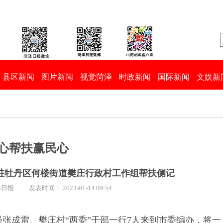
县区新闻
图片新闻
视觉菏泽
时政新闻
国际新闻
文娱新
心帮扶赢民心
办驻牡丹区何楼街道樊庄行政村工作组帮扶侧记
泽日报
发表时间： 2023-01-14 09:54
员张成雷、樊庄村“两委”干部一行7人来到市委编办，将一