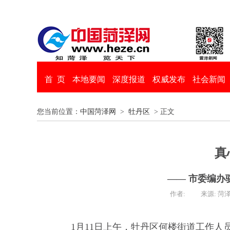
首 页
本地要闻
深度报道
权威发布
社会新闻
您当前位置：
中国菏泽网
>
牡丹区
> 正文
真
—— 市委编
作者:
来源: 菏
1月11日上午，牡丹区何楼街道工作人