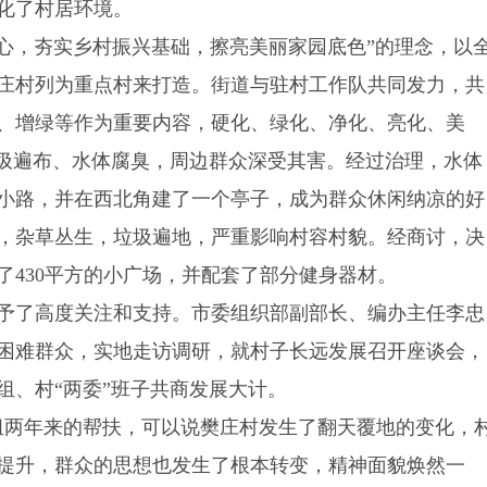
化了村居环境。
中心，夯实乡村振兴基础，擦亮美丽家园底色”的理念，以
庄村列为重点村来打造。街道与驻村工作队共同发力，共
、增绿等作为重要内容，硬化、绿化、净化、亮化、美
垃圾遍布、水体腐臭，周边群众深受其害。经过治理，水体
小路，并在西北角建了一个亭子，成为群众休闲纳凉的好
，杂草丛生，垃圾遍地，严重影响村容村貌。经商讨，决
了430平方的小广场，并配套了部分健身器材。
予了高度关注和支持。市委组织部副部长、编办主任李忠
困难群众，实地走访调研，就村子长远发展召开座谈会，
组、村“两委”班子共商发展大计。
组两年来的帮扶，可以说樊庄村发生了翻天覆地的变化，
提升，群众的思想也发生了根本转变，精神面貌焕然一