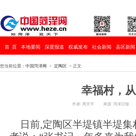
首 页
本地要闻
深度报道
权威发布
社会新闻
县区新闻
您当前位置：
中国菏泽网
>
定陶区
> 正文
幸福村，从
作者: 周天宇
来源: 菏泽日报
日前,定陶区半堤镇半堤