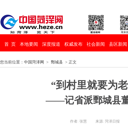
首 页
本地要闻
深度报道
权威发布
社会新闻
县区新闻
您当前位置：
中国菏泽网
>
鄄城县
> 正文
“到村里就要为老
——记省派鄄城县
作者: 张慧
来源: 菏泽日报