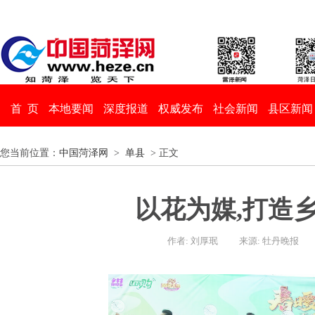
首 页
本地要闻
深度报道
权威发布
社会新闻
县区新闻
您当前位置：
中国菏泽网
>
单县
> 正文
以花为媒,打造
作者: 刘厚珉
来源: 牡丹晚报