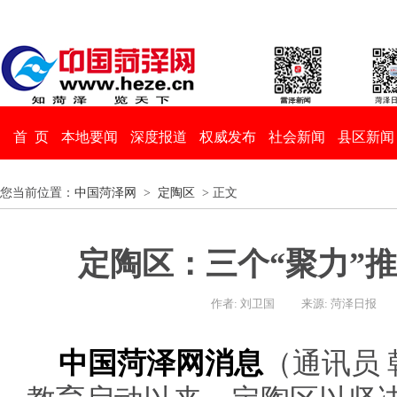
首 页
本地要闻
深度报道
权威发布
社会新闻
县区新闻
您当前位置：
中国菏泽网
>
定陶区
> 正文
定陶区：三个“聚力”
作者: 刘卫国
来源: 菏泽日报
中国菏泽网消息
（通讯员 