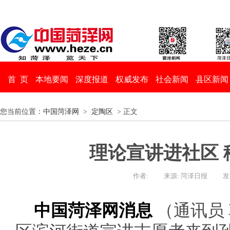
首 页
本地要闻
深度报道
权威发布
社会新闻
县区新闻
您当前位置：
中国菏泽网
>
定陶区
> 正文
理论宣讲进社区 
作者:
来源: 菏泽日报
发
中国菏泽网消息
（通讯员 