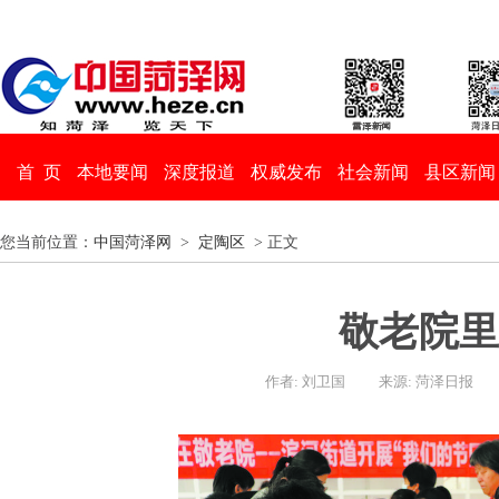
首 页
本地要闻
深度报道
权威发布
社会新闻
县区新闻
您当前位置：
中国菏泽网
>
定陶区
> 正文
敬老院里
作者: 刘卫国
来源: 菏泽日报