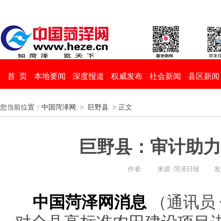
首 页
本地要闻
深度报道
权威发布
社会新闻
县区新闻
您当前位置：
中国菏泽网
>
巨野县
> 正文
巨野县：审计助力
作者:
来源: 菏泽日报
发
中国菏泽网消息
（通讯员