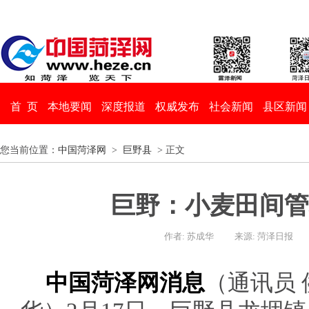
首 页
本地要闻
深度报道
权威发布
社会新闻
县区新闻
您当前位置：
中国菏泽网
>
巨野县
> 正文
巨野：小麦田间管
作者: 苏成华
来源: 菏泽日报
中国菏泽网消息
（通讯员 