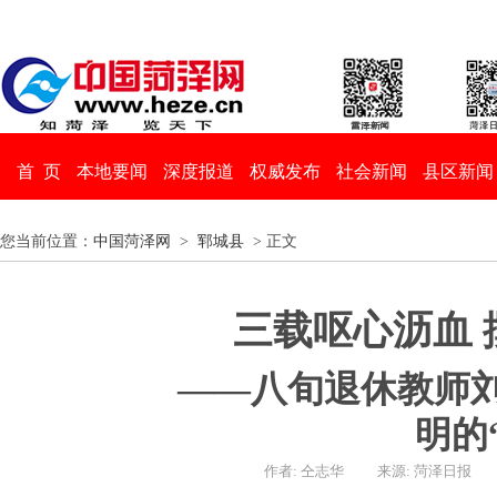
首 页
本地要闻
深度报道
权威发布
社会新闻
县区新闻
您当前位置：
中国菏泽网
>
郓城县
> 正文
三载呕心沥血 
——八旬退休教师
明的
作者: 仝志华
来源: 菏泽日报