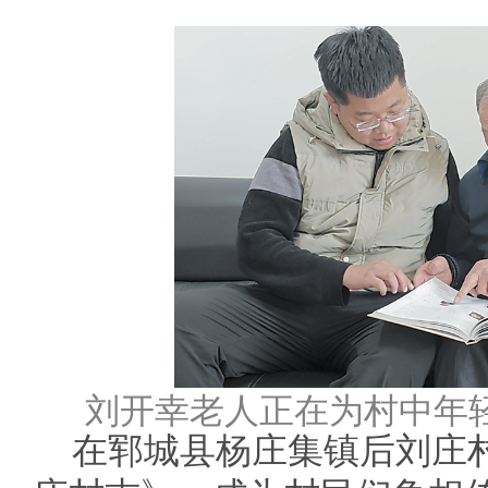
刘开幸老人正在为村中年
在郓城县杨庄集镇后刘庄村