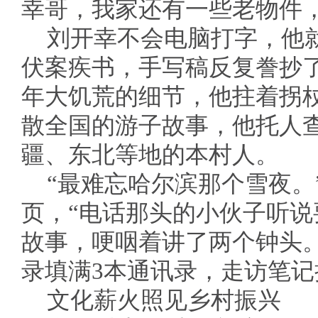
幸哥，我家还有一些老物件
刘开幸不会电脑打字，他就
伏案疾书，手写稿反复誊抄了
年大饥荒的细节，他拄着拐杖
散全国的游子故事，他托人
疆、东北等地的本村人。
“最难忘哈尔滨那个雪夜。
页，“电话那头的小伙子听
故事，哽咽着讲了两个钟头
录填满3本通讯录，走访笔
文化薪火照见乡村振兴