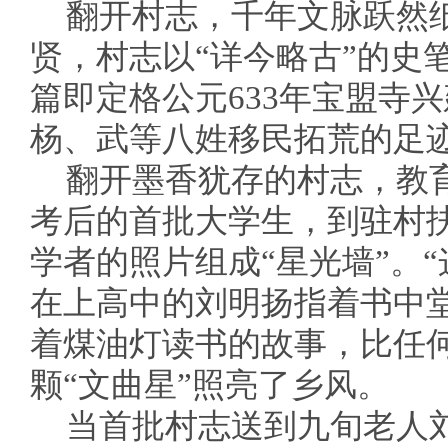
翻开村志，千年文脉跃然
贤，村志以“详今略古”的史
篇即定格公元633年宝盟寺
杨、武等八姓移民拓荒的足
翻开墨香犹存的村志，教
考后的首批大学生，到驻村扶
学者的照片组成“星光墙”。
在上高中的刘明扬指着书中
着煤油灯读书的故事，比任何
颗“文曲星”照亮了乡风。
当首批村志送到九旬老人