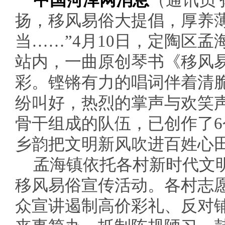
中国菏泽网消息
（通讯员
扬，移风易俗大提倡，厚养
当……”4月10日，定陶区
站内，一曲原创琴书《移风
彩。铿锵有力的唱词伴着清
纷叫好，热烈的掌声与欢笑
骨干组成的队伍，已创作了
乡韵把文明新风吹进百姓心
孟海镇依托各村新时代文
移风易俗宣传活动。各村志
众宣讲遏制高价彩礼、反对