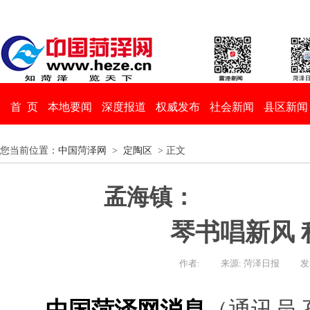
首 页
本地要闻
深度报道
权威发布
社会新闻
县区新闻
您当前位置：
中国菏泽网
>
定陶区
> 正文
孟海镇：
琴书唱新风 
作者:
来源: 菏泽日报
发