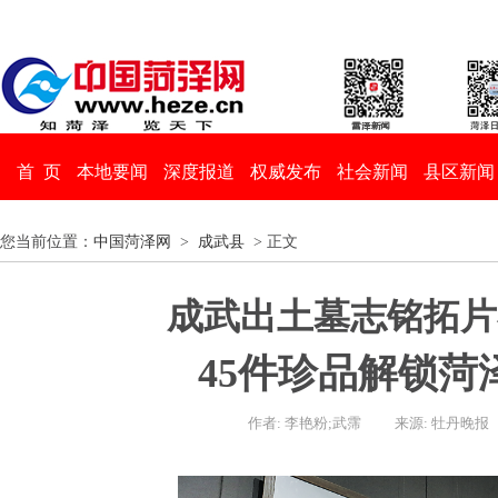
首 页
本地要闻
深度报道
权威发布
社会新闻
县区新闻
您当前位置：
中国菏泽网
>
成武县
> 正文
成武出土墓志铭拓片
45件珍品解锁菏
作者: 李艳粉;武霈
来源: 牡丹晚报