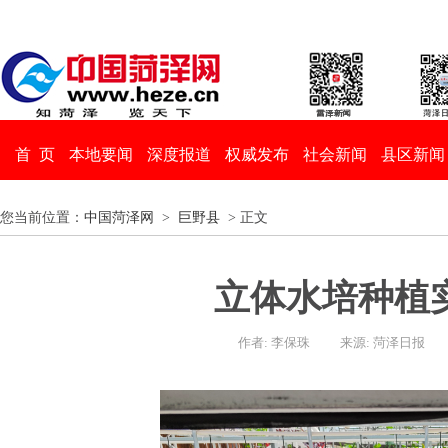
首 页
本地要闻
深度报道
权威发布
社会新闻
县区新闻
您当前位置：
中国菏泽网
>
巨野县
> 正文
立体水培种植
作者: 李保珠
来源: 菏泽日报