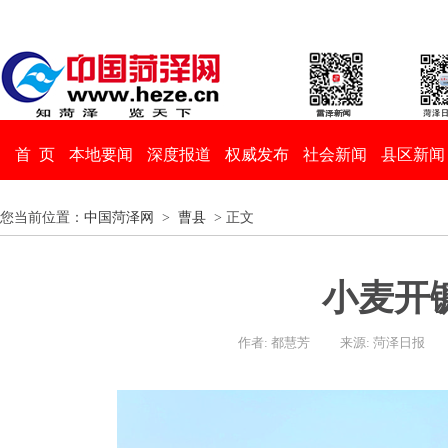
首 页
本地要闻
深度报道
权威发布
社会新闻
县区新闻
您当前位置：
中国菏泽网
>
曹县
> 正文
小麦开
作者: 都慧芳
来源: 菏泽日报