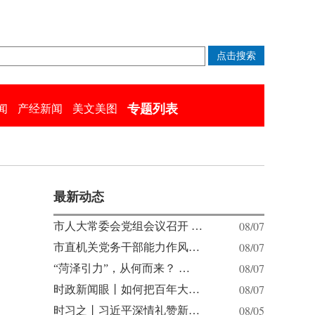
专题列表
闻
产经新闻
美文美图
最新动态
08/07
市人大常委会党组会议召开 …
08/07
市直机关党务干部能力作风…
08/07
“菏泽引力”，从何而来？ …
08/07
时政新闻眼丨如何把百年大…
08/05
时习之丨习近平深情礼赞新…