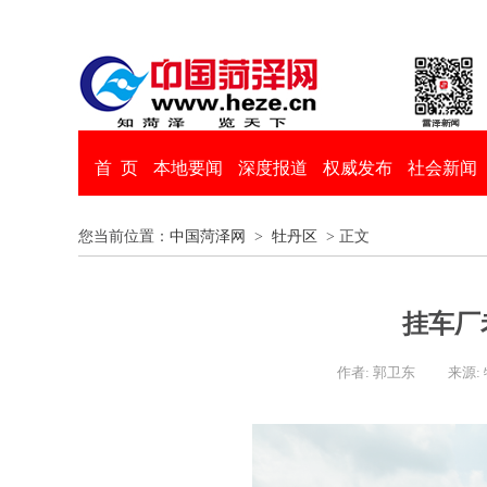
首 页
本地要闻
深度报道
权威发布
社会新闻
您当前位置：
中国菏泽网
>
牡丹区
> 正文
挂车厂
作者: 郭卫东
来源: