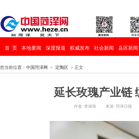
首 页
本地要闻
深度报道
权威发布
社会新闻
县区新闻
您当前位置：
中国菏泽网
>
定陶区
> 正文
延长玫瑰产业链 
作者: 李保珠
来源: 菏泽日报