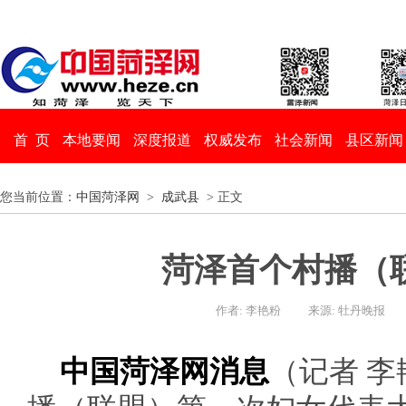
首 页
本地要闻
深度报道
权威发布
社会新闻
县区新闻
您当前位置：
中国菏泽网
>
成武县
> 正文
菏泽首个村播（
作者: 李艳粉
来源: 牡丹晚报
中国菏泽网消息
（记者 李