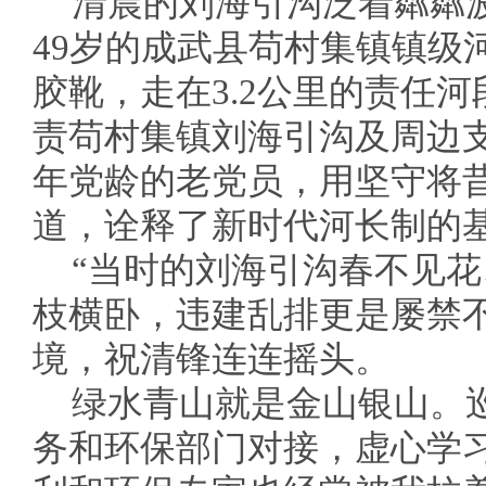
清晨的刘海引沟泛着粼粼
49岁的成武县苟村集镇镇级
胶靴，走在3.2公里的责任
责苟村集镇刘海引沟及周边支
年党龄的老党员，用坚守将昔
道，诠释了新时代河长制的
“当时的刘海引沟春不见
枝横卧，违建乱排更是屡禁
境，祝清锋连连摇头。
绿水青山就是金山银山。
务和环保部门对接，虚心学