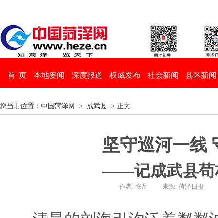
首 页
本地要闻
深度报道
权威发布
社会新闻
县区新闻
您当前位置：
中国菏泽网
>
成武县
> 正文
坚守巡河一线 
——记成武县苟
作者: 张品
来源: 菏泽日报