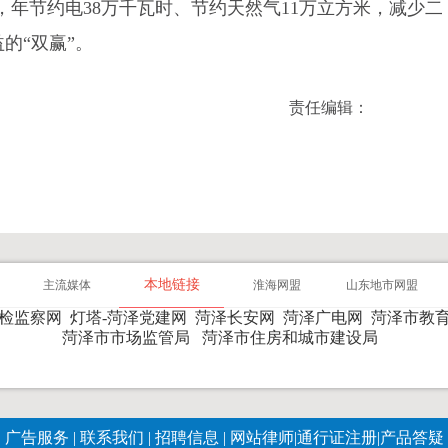
，年节约电38万千瓦时、节约天然气11万立方米，减少二
的“双赢”。
责任编辑：
本地链接
主流媒体
淮海网盟
山东地市网盟
纪检监察网
灯塔-菏泽党建网
菏泽长安网
菏泽广电网
菏泽市教
菏泽市市场监管局
菏泽市住房和城市建设局
广告服务
|
联系我们
|
招聘信息
|
网站律师
|
通行证注册
|
产品答疑