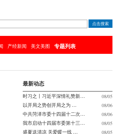
专题列表
闻
产经新闻
美文美图
最新动态
08/05
时习之丨习近平深情礼赞新…
08/06
以开局之势创开局之为 …
08/06
中共菏泽市委十四届十二次…
08/05
我市启动十四届市委第十三…
08/05
盛夏送清凉 关爱暖一线 …