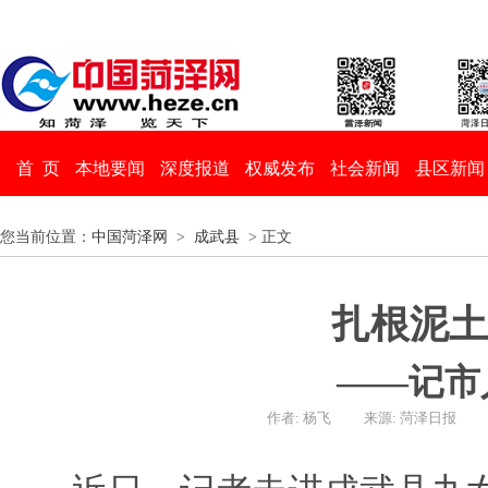
首 页
本地要闻
深度报道
权威发布
社会新闻
县区新闻
您当前位置：
中国菏泽网
>
成武县
> 正文
扎根泥土
——记市
作者: 杨飞
来源: 菏泽日报