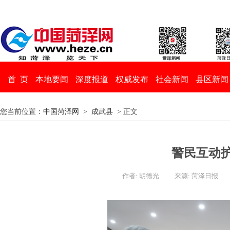
首 页
本地要闻
深度报道
权威发布
社会新闻
县区新闻
您当前位置：
中国菏泽网
>
成武县
> 正文
警民互动护
作者: 胡德光
来源: 菏泽日报