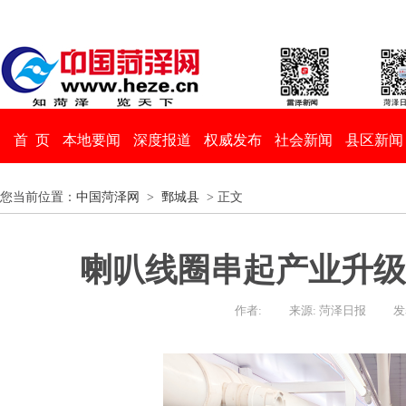
首 页
本地要闻
深度报道
权威发布
社会新闻
县区新闻
您当前位置：
中国菏泽网
>
鄄城县
> 正文
喇叭线圈串起产业升级
作者:
来源: 菏泽日报
发