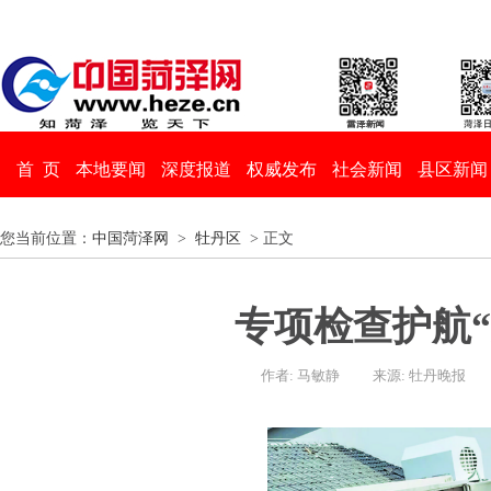
首 页
本地要闻
深度报道
权威发布
社会新闻
县区新闻
您当前位置：
中国菏泽网
>
牡丹区
> 正文
专项检查护航“
作者: 马敏静
来源: 牡丹晚报