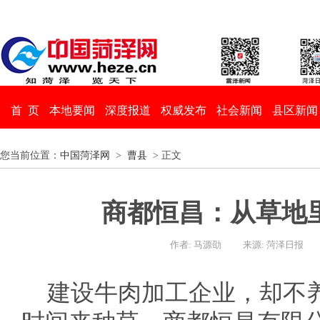
首 页
本地要闻
深度报道
权威发布
社会新闻
县区新闻
您当前位置：
中国菏泽网
>
曹县
> 正文
商都恒昌：从草地里
作者: 马源劭
来源: 菏泽日报
建设牛肉加工企业，却不