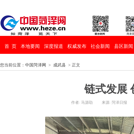
首 页
本地要闻
深度报道
权威发布
社会新闻
县区新闻
您当前位置：
中国菏泽网
>
成武县
> 正文
链式发展 
作者: 马源劭
来源: 菏泽日报