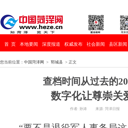
首 页
本地要闻
深度报道
权威发布
社会新闻
县区新闻
您当前位置：
中国菏泽网
>
郓城县
> 正文
查档时间从过去的2
数字化让尊崇关
作者: 孙涛
来源: 菏泽日报