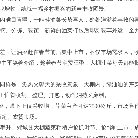
业增收，绘就一幅乡村振兴的新春丰收图景。
内满目青翠，一畦畦油菜长势喜人，处处洋溢着丰收的
摘、分拣、装筐，新鲜的油菜打包后即刻装车外运，全
间差，让油菜赶在春节前后集中上市，不仅市场需求大，
魏中平笑着介绍，趁着春节消费旺季，大棚油菜每天都能
同样是一派热火朝天的采收景象。大棚内，绿油油的芹
人正忙着收割、整理、打包，动作娴熟又麻利。
菜，眼下正值采收期，芹菜亩产可达7500公斤，市场售
商超、农贸市场。
攀升，鄄城县大棚蔬菜种植户抢抓时节、抢“鲜”上市，