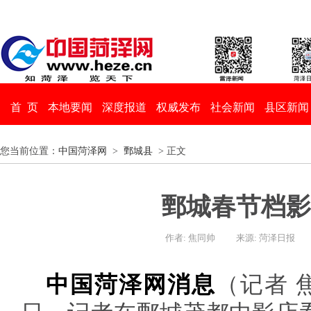
首 页
本地要闻
深度报道
权威发布
社会新闻
县区新闻
您当前位置：
中国菏泽网
>
鄄城县
> 正文
鄄城春节档影
作者: 焦同帅
来源: 菏泽日报
中国菏泽网消息
（记者 