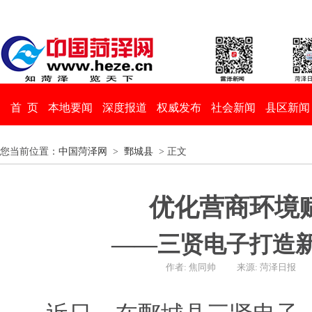
首 页
本地要闻
深度报道
权威发布
社会新闻
县区新闻
您当前位置：
中国菏泽网
>
鄄城县
> 正文
优化营商环境
——三贤电子打造
作者: 焦同帅
来源: 菏泽日报