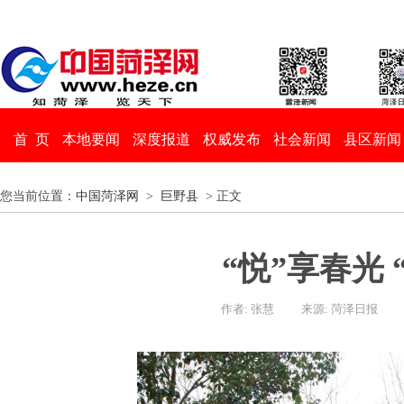
首 页
本地要闻
深度报道
权威发布
社会新闻
县区新闻
您当前位置：
中国菏泽网
>
巨野县
> 正文
“悦”享春光 
作者: 张慧
来源: 菏泽日报